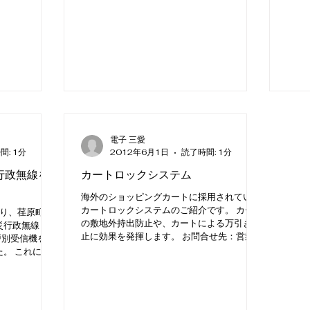
電子 三愛
間: 1分
2012年6月1日
読了時間: 1分
行政無線を
カートロックシステム
海外のショッピングカートに採用されている
カートロックシステムのご紹介です。 カート
り、荏原町、
の敷地外持出防止や、カートによる万引き防
災行政無線と同
止に効果を発揮します。 お問合せ先：営業技
戸別受信機を応
術部
た。 これによ
民や帰宅困難
える事ができる