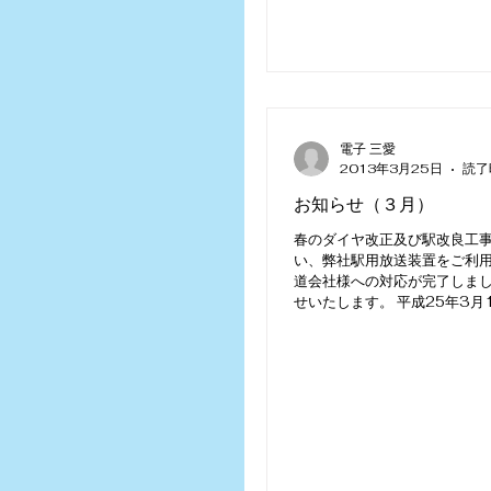
電子 三愛
2013年3月25日
読了
お知らせ（３月）
春のダイヤ改正及び駅改良工
い、弊社駅用放送装置をご利用
道会社様への対応が完了しま
せいたします。 平成25年3月
様の東武スカイツリーライン・
駅、 東武東上線5駅について
新を行いました。...