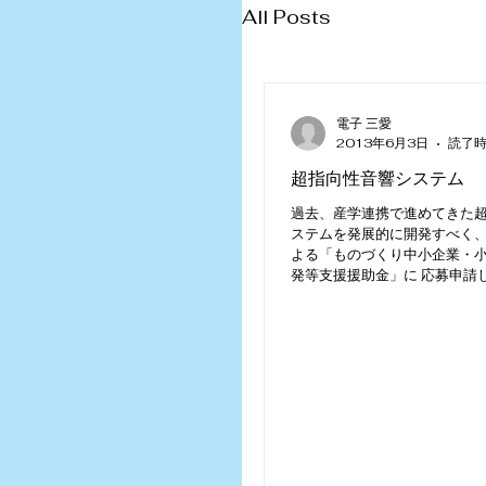
All Posts
電子 三愛
2013年6月3日
読了時
超指向性音響システム
過去、産学連携で進めてきた
ステムを発展的に開発すべく、
よる「ものづくり中小企業・
発等支援援助金」に 応募申請
した。 超指向性音響システム
ライトのように限定範囲のみに音