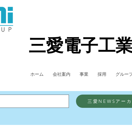
三愛電子工
ホーム
会社案内
事業
採用
グルー
三愛NEWSアー