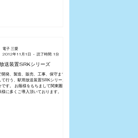
電子 三愛
2012年11月1日
読了時間: 1分
放送装置SRKシリーズ
で開発、製造、販売、工事、保守までを
して行う、駅用放送装置SRKシリーズの
介です。 お蔭様をもちまして関東圏内
鉄様に多くご導入頂いております。 こ
、11月に箱根登山鉄道株式会社様にお
た放送装置(SRK-306Di)の概要をご
します。...