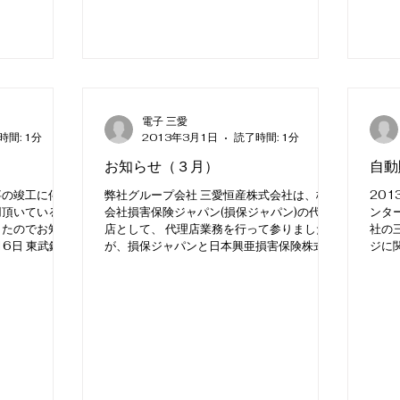
電子 三愛
時間: 1分
2013年3月1日
読了時間: 1分
お知らせ（３月）
自動
事の竣工に伴
弊社グループ会社 三愛恒産株式会社は、株式
20
頂いている 鉄
会社損害保険ジャパン(損保ジャパン)の代理
ンター
したのでお知ら
店として、 代理店業務を行って参りました
社の
16日 東武鉄道
が、損保ジャパンと日本興亜損害保険株式会
ジに
伊勢崎線2
社の合併に伴い、 本年3月31日をもって、
協定
、放送内容の更
損害保険業務を余儀なく終了する運びとなり
ィスプ
ましたので、ご案内申し上げま...