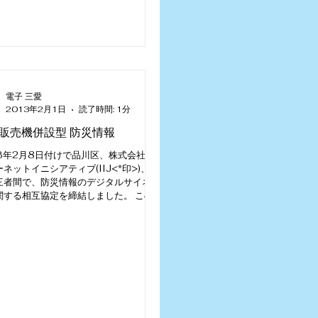
電子 三愛
2013年2月1日
読了時間: 1分
販売機併設型 防災情報
13年2月8日付けで品川区、株式会社イ
ネットイニシアティブ(IIJ<*印>)、 弊
三者間で、防災情報のデジタルサイネー
関する相互協定を締結しました。 この
は、品川区が発信する防災情報などをデ
レイに表示し、...