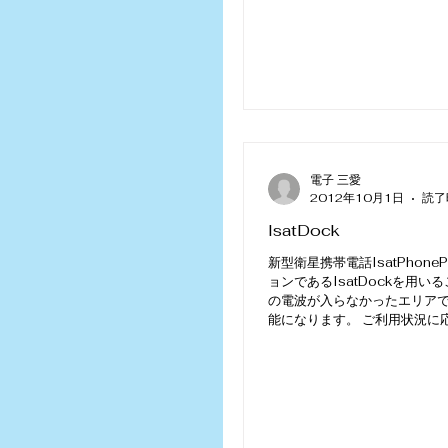
電子 三愛
2012年10月1日
読了
IsatDock
新型衛星携帯電話IsatPhone
ョンであるIsatDockを用い
の電波が入らなかったエリア
能になります。 ご利用状況に
ション「LITE」、「PRO」、
「MARINE」の4種類が準備
す。...