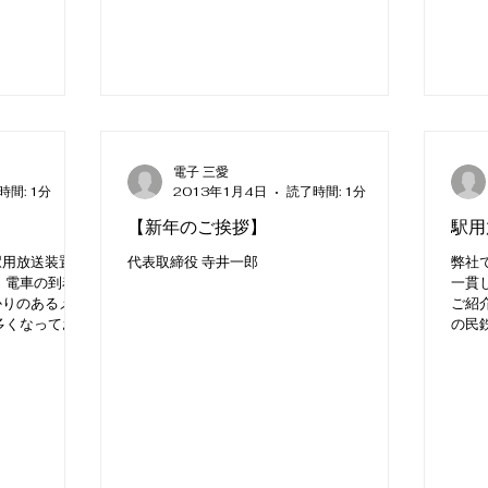
電子 三愛
時間: 1分
2013年1月4日
読了時間: 1分
【新年のご挨拶】
駅用
駅用放送装置を
代表取締役 寺井一郎
弊社
、電車の到着案
一貫
かりのあるメロ
ご紹
多くなっており
の民
お客様である京
の度
シャルアナウン
納めし
紹介致