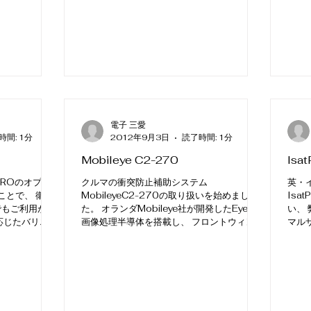
電子 三愛
時間: 1分
2012年9月3日
読了時間: 1分
Mobileye C2-270
Isa
PROのオプシ
クルマの衝突防止補助システム
英・
ることで、 衛星
MobileyeC2-270の取り扱いを始めまし
Isa
でもご利用が可
た。 オランダMobileye社が開発したEyeQ2
い、
応じたバリエー
画像処理半導体を搭載し、 フロントウィンド
マル
「DRIVE」、
ウに取り付けたカメラの映像からリアルタイ
る通
されておりま
ムに解析を行い、...
ットワ