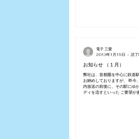
電子 三愛
2013年1月15日
読了
お知らせ （１月）
弊社は、首都圏を中心に鉄道
お納めしておりますが、 昨今
内放送の前後に、その駅にゆ
ディを流すといった ご要望が
ます。 その中で、今般、弊社
王電鉄様では、府中駅でスペ
スと題して、...