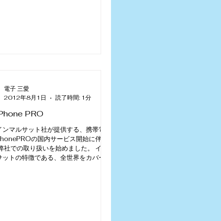
電子 三愛
2012年8月1日
読了時間: 1分
tPhone PRO
インマルサット社が提供する、携帯電話
tPhonePROの国内サービス開始に伴
 弊社での取り扱いを始めました。 イン
サットの特徴である、全世界をカバーす
信エリア、信頼性の高い安定した通信ネ
ーク、...