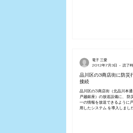
電子 三愛
2012年7月3日
読了時
品川区の3商店街に防災
接続
品川区の3商店街（北品川本通
戸越銀座）の放送設備に、 防
一の情報を放送できるように
用したシステム を導入しまし
り、<商店街の放送設備から区
者へ災害情報を広く確実に 伝
ようになります。...