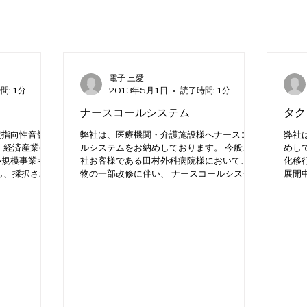
電子 三愛
間: 1分
2013年5月1日
読了時間: 1分
ナースコールシステム
タク
超指向性音響シ
弊社は、医療機関・介護施設様へナースコー
弊社
 経済産業省に
ルシステムをお納めしております。 今般、弊
めし
小規模事業者開
社お客様である田村外科病院様において、建
化移
し、採択されま
物の一部改修に伴い、 ナースコールシステム
展開
とは、スポット
を更新いただきましたのでご紹介いたしま
野交
声情報を...
す。 ナースコールシステムは、患者・利用者
導入
様と看護師・介護職員様とを繋ぐ...