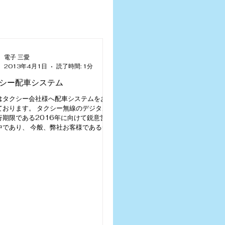
電子 三愛
2013年4月1日
読了時間: 1分
シー配車システム
はタクシー会社様へ配車システムをお納
ております。 タクシー無線のデジタル
行期限である2016年に向けて鋭意営業
中であり、 今般、弊社お客様である秦
通様にデジタル無線配車システムを ご
いただきましたのでご紹介致します。...