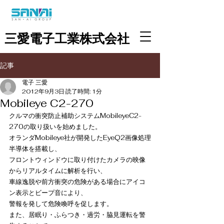
三愛電子工業株式会社
記事
電子 三愛
2012年9月3日
読了時間: 1分
Mobileye C2-270
クルマの衝突防止補助システムMobileyeC2-
270の取り扱いを始めました。
オランダMobileye社が開発したEyeQ2画像処理
半導体を搭載し、
フロントウィンドウに取り付けたカメラの映像
からリアルタイムに解析を行い、
車線逸脱や前方衝突の危険がある場合にアイコ
ン表示とビープ音により、
警報を発して危険喚呼を促します。
また、居眠り・ふらつき・過労・脇見運転を警