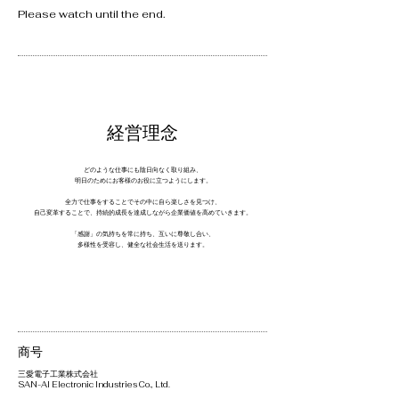
Please watch until the end.
​経営理念
どのような仕事にも陰日向なく取り組み、
明日のためにお客様のお役に立つようにします。
全力で仕事をすることでその中に自ら楽しさを見つけ、
​自己変革することで、持続的成長を達成しながら企業価値を高めていきます。
「感謝」の気持ちを常に持ち、互いに尊敬し合い、
​多様性を受容し、健全な社会生活を送ります。
​商号
​三愛電子工業株式会社
SAN-AI Electronic Industries Co., Ltd.