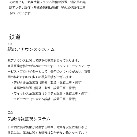
その他にも、気象情報システム設備の設置、消防用の無
線アンテナ設備（無線通信補助設備）等の通信設備工事
も行っています。
鉄道
01
​駅のアナウンスシステム
駅アナウンスに関して以下の事業を行っております。
当該事業は弊社の強みの一つです。インフォメーション・サ
ービス・プロバイダーとして、長年のノウハウがあり、首都
圏の私鉄において多くの導入実績がございます。
・デジタル放送装置（開発・製造・設置工事・保守）
・遠隔放送装置（開発・製造・設置工事・保守）
・ワイヤレス放送装置（システム設計・設置工事・保守）
・スピーカー（システム設計・設置工事・保守）
02
気象情報監視システム
日常的に異常気象が発生する昨今、電車を安全に運行させ
る為には、気象に関する情報は欠かせない物となっており