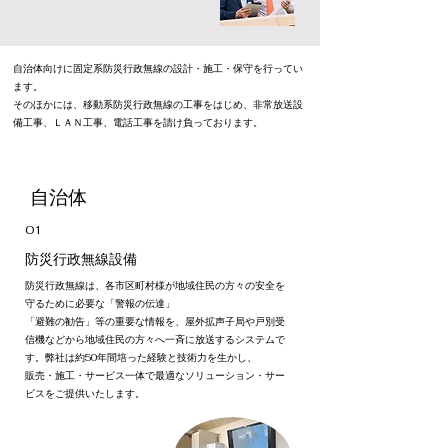
自治体向けに固定系防災行政無線の設計・施工・保守を行ってい
ます。
そのほかには、
移動系防災行政無線の工事をはじめ、非常放送設
備工事、ＬＡＮ工事、電話工事を請け負っております。
​自治体
01
防災行政無線設備
防災行政無線は、各市区町村様が地域住民の方々の安全を
守るために必要な「警報の伝達」
「避難の勧告」等の重要な情報を、屋外拡声子局や戸別受
信機などから地域住民の方々へ一斉に放送するシステムで
す。
弊社は約50年間培った経験と技術力を生かし、
販売・施工・サービス一体で最適なソリューション・サー
ビスをご提供いたします。