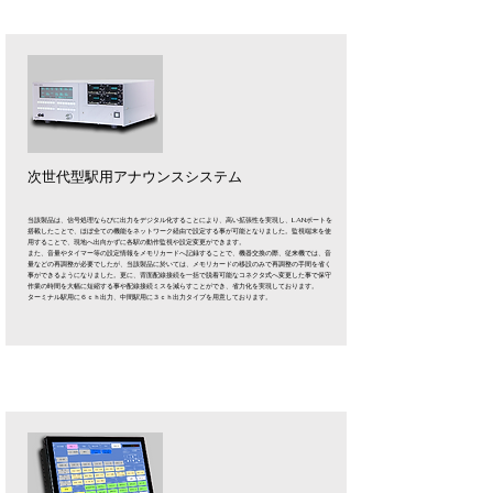
次世代型駅用アナウンスシステム
当該製品は、信号処理ならびに出力をデジタル化することにより、高い拡張性を実現し、LANポートを
搭載したことで、ほぼ全ての機能をネットワーク経由で設定する事が可能となりました。監視端末を使
用することで、現地へ出向かずに各駅の動作監視や設定変更ができます。
また、音量やタイマー等の設定情報をメモリカードへ記録することで、機器交換の際、従来機では、音
量などの再調整が必要でしたが、当該製品に於いては、メモリカードの移設のみで再調整の手間を省く
事ができるようになりました。更に、背面配線接続を一括で脱着可能なコネクタ式へ変更した事で保守
作業の時間を大幅に短縮する事や配線接続ミスを減らすことができ、省力化を実現しております。
ターミナル駅用に６ｃｈ出力、中間駅用に３ｃｈ出力タイプを用意しております。