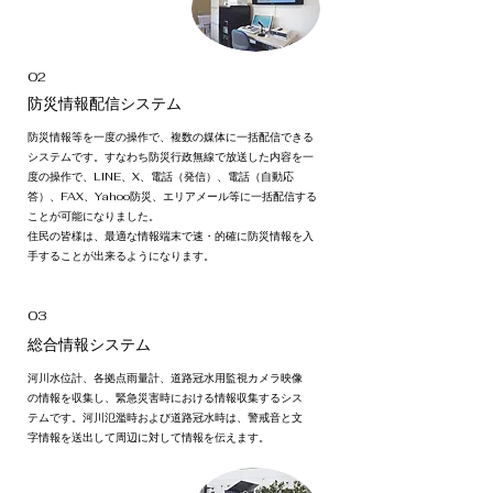
02
防災情報配信システム
防災情報等を一度の操作で、複数の媒体に一括配信できる
システムです。すなわち防災行政無線で放送した内容を一
度の操作で、LINE、X、電話（発信）、電話（自動応
答）、FAX、Yahoo防災、エリアメール等に一括配信する
ことが可能になりました。
住民の皆様は、最適な情報端末で速・的確に防災情報を入
手することが出来るようになります。
03
総合情報システム
河川水位計、各拠点雨量計、道路冠水用監視カメラ映像
の情報を収集し、緊急災害時における情報収集するシス
テムです。
河川氾濫時および道路冠水時は、警戒音と文
字情報を送出して周辺に対して情報を伝えます。