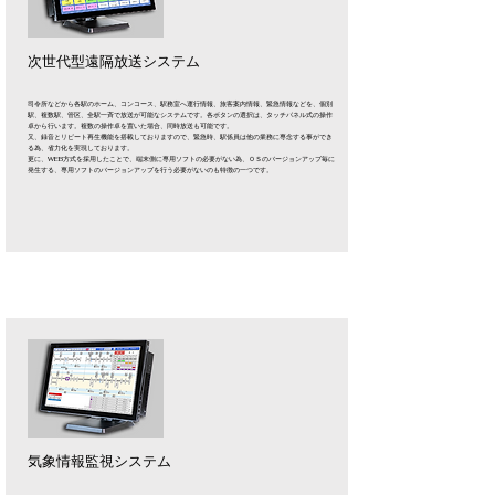
次世代型遠隔放送システム
司令所などから各駅のホーム、コンコース、駅務室へ運行情報、旅客案内情報、緊急情報などを、個別
駅、複数駅、管区、全駅一斉で放送が可能なシステムです。各ボタンの選択は、タッチパネル式の操作
卓から行います。複数の操作卓を置いた場合、同時放送も可能です。
又、録音とリピート再生機能を搭載しておりますので、緊急時、駅係員は他の業務に専念する事ができ
る為、省力化を実現しております。
更に、WEB方式を採用したことで、端末側に専用ソフトの必要がない為、ＯＳのバージョンアップ毎に
発生する、専用ソフトのバージョンアップを行う必要がないのも特徴の一つです。
気象情報監視システム