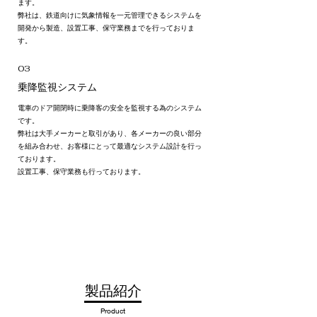
ます。
弊社は、鉄道向けに気象情報を一元管理できるシステムを
開発から製造、設置工事、保守業務までを行っておりま
す。
03
乗降監視システム
電車のドア開閉時に乗降客の安全を監視する為のシステム
です。
弊社は大手メーカーと取引があり、各メーカーの良い部分
を組み合わせ、お客様にとって最適なシステム設計を行っ
ております。
設置工事、保守業務も行っております。
製品​紹介
Product