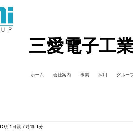
三愛電子工
ホーム
会社案内
事業
採用
グルー
10月1日
読了時間: 1分