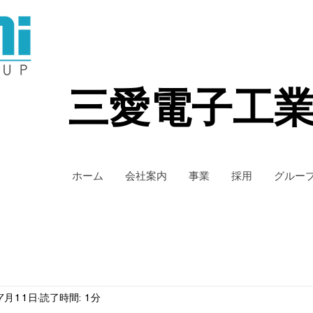
三愛電子工
ホーム
会社案内
事業
採用
グルー
7月11日
読了時間: 1分