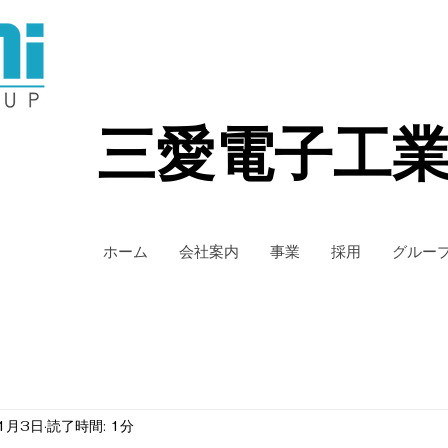
三愛電子工
ホーム
会社案内
事業
採用
グルー
1月3日
読了時間: 1分