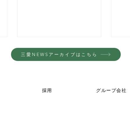
三愛NEWSアーカイブはこちら
採用
グループ会社
【日常トピックス】新年会・
⑱「
OB会
WE
た