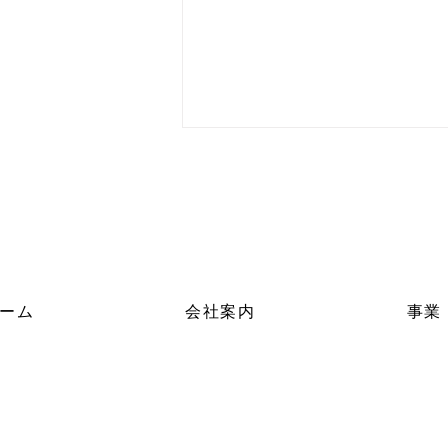
ーム
会社案内
事業
【日常トピックス】社員旅行