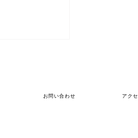
お問い合わせ
アク
カイシャハッケン伝！」
Bサイトへ掲載されまし